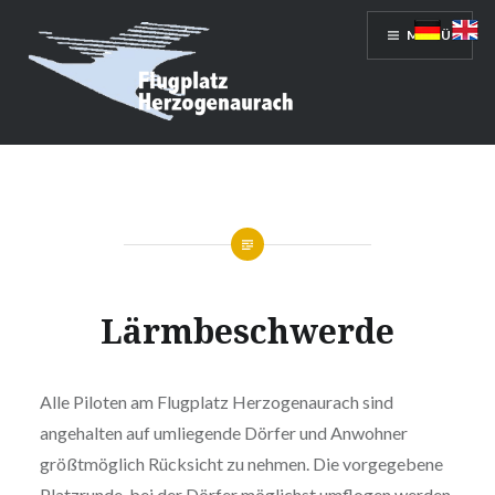
Direkt
MENÜ
zum
Inhalt
Flugplatz Herzogenaurach GmbH
Lärmbeschwerde
Alle Piloten am Flugplatz Herzogenaurach sind
angehalten auf umliegende Dörfer und Anwohner
größtmöglich Rücksicht zu nehmen. Die vorgegebene
Platzrunde, bei der Dörfer möglichst umflogen werden,