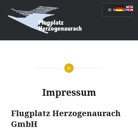
Direkt
MENÜ
zum
Inhalt
Flugplatz Herzogenaurach GmbH
Impressum
Flugplatz Herzogenaurach
GmbH